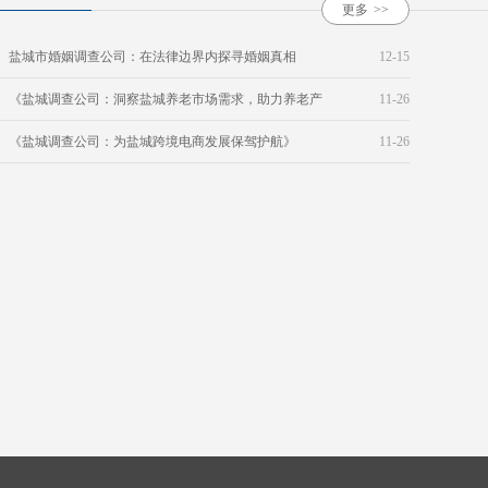
更多
>>
盐城市婚姻调查公司：在法律边界内探寻婚姻真相
12-15
《盐城调查公司：洞察盐城养老市场需求，助力养老产
11-26
业发展》
《盐城调查公司：为盐城跨境电商发展保驾护航》
11-26