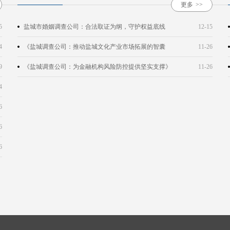
更多
>>
5
盐城市婚姻调查公司：合法取证为纲，守护权益底线
12-15
4
《盐城调查公司：推动盐城文化产业市场拓展的智囊
11-26
团》
9
《盐城调查公司：为金融机构风险防控提供坚实支撑》
11-26
4
6
6
6