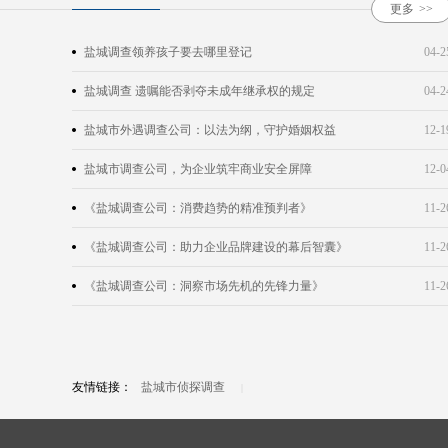
更多
>>
盐城调查领养孩子要去哪里登记
04-2
盐城调查 遗嘱能否剥夺未成年继承权的规定
04-2
盐城市外遇调查公司：以法为纲，守护婚姻权益
12-1
盐城市调查公司，为企业筑牢商业安全屏障
12-0
《盐城调查公司：消费趋势的精准预判者》
11-2
《盐城调查公司：助力企业品牌建设的幕后智囊》
11-2
《盐城调查公司：洞察市场先机的先锋力量》
11-2
友情链接：
盐城市侦探调查